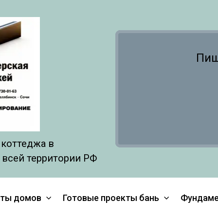
Пиши
 коттеджа в
и всей территории РФ
кты домов
Готовые проекты бань
Фундам