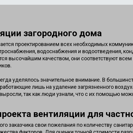
яции загородного дома
мается проектированием всех необходимых коммуник
ктроснабжения, водоснабжения и водоотведения, кон
тся высочайшим качеством, они соответствуют все
иков.
егда уделялось значительное внимание. В большинс
аботающие лишь на удаление загрязненного воздуха,
ыросли, так как люди узнали, что с их помощью мо
проекта вентиляции для частн
го заказчика свои пожелания по количеству санитарн
жества факторов. Для оценки точной стоимости разр