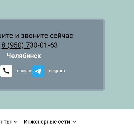
те и звоните сейчас:
8 (950) 7
30-01-63
Челябинск
Телефон
Telegram
енты
Инженерные сети